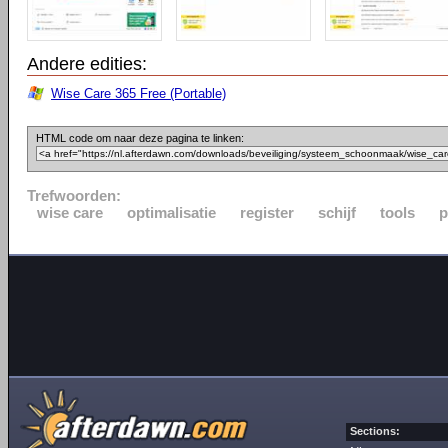
Andere edities:
Wise Care 365 Free (Portable)
HTML code om naar deze pagina te linken:
Trefwoorden:
wise care
optimalisatie
register
schijf
tools
p
Sections: