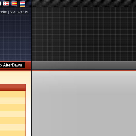
ssie
|
Nieuws2.nl