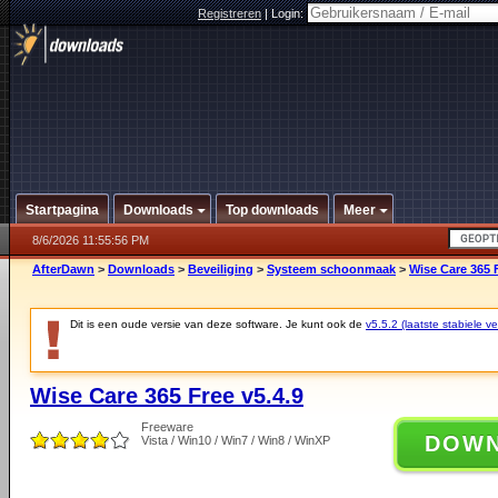
Registreren
|
Login:
Startpagina
Downloads
Top downloads
Meer
8/6/2026 11:55:56 PM
AfterDawn
>
Downloads
>
Beveiliging
>
Systeem schoonmaak
>
Wise Care 365 F
Dit is een oude versie van deze software. Je kunt ook de
v5.5.2 (laatste stabiele ve
Wise Care 365 Free v5.4.9
Freeware
DOW
Vista / Win10 / Win7 / Win8 / WinXP