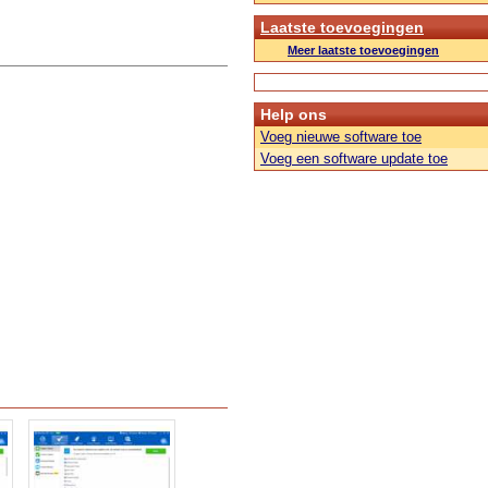
Laatste toevoegingen
Meer laatste toevoegingen
Help ons
Voeg nieuwe software toe
Voeg een software update toe