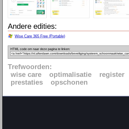
Andere edities:
Wise Care 365 Free (Portable)
HTML code om naar deze pagina te linken:
Trefwoorden:
wise care
optimalisatie
register
prestaties
opschonen