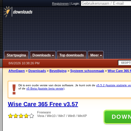
Registreren
|
Login:
Startpagina
Downloads
Top downloads
Meer
8/6/2026 10:38:26 PM
AfterDawn
>
Downloads
>
Beveiliging
>
Systeem schoonmaak
>
Wise Care 365 
Dit is een oude versie van deze software. Je kunt ook de
v5.5.2 (laatste stabiele ve
of de
v5 Beta (laatste beta versie)
.
Wise Care 365 Free v3.57
Freeware
DOW
Vista / Win10 / Win7 / Win8 / WinXP