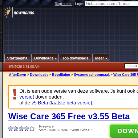
Registreren
|
Login:
Startpagina
Downloads
Top downloads
Meer
8/9/2026 3:51:00 AM
AfterDawn
>
Downloads
>
Beveiliging
>
Systeem schoonmaak
>
Wise Care 365 
Dit is een oude versie van deze software. Je kunt ook
versie)
downloaden.
of de
v5 Beta (laatste beta versie)
.
Wise Care 365 Free v3.55 Beta
Freeware
DOW
Vista / Win10 / Win7 / Win8 / WinXP