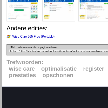
Andere edities:
Wise Care 365 Free (Portable)
HTML code om naar deze pagina te linken:
Trefwoorden:
wise care
optimalisatie
register
prestaties
opschonen