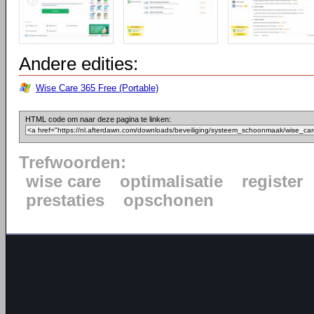
Andere edities:
Wise Care 365 Free (Portable)
HTML code om naar deze pagina te linken:
Trefwoorden:
wise care
optimalisatie
register
prestaties
opschonen