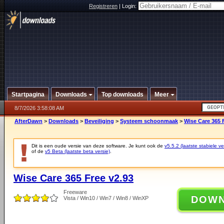
Registreren
|
Login:
Startpagina
Downloads
Top downloads
Meer
8/7/2026 3:58:08 AM
AfterDawn
>
Downloads
>
Beveiliging
>
Systeem schoonmaak
>
Wise Care 365 
Dit is een oude versie van deze software. Je kunt ook de
v5.5.2 (laatste stabiele ve
of de
v5 Beta (laatste beta versie)
.
Wise Care 365 Free v2.93
Freeware
DOW
Vista / Win10 / Win7 / Win8 / WinXP