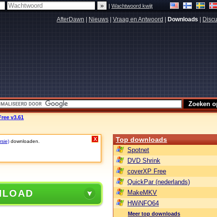
|
Wachtwoord kwijt
AfterDawn
|
Nieuws
|
Vraag en Antwoord
|
Downloads
|
Discu
Free v3.61
Top downloads
X
rsie)
downloaden.
Spotnet
DVD Shrink
coverXP Free
QuickPar (nederlands)
NLOAD
MakeMKV
HWiNFO64
Meer top downloads