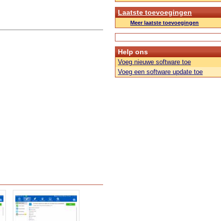
Laatste toevoegingen
Meer laatste toevoegingen
Help ons
Voeg nieuwe software toe
Voeg een software update toe