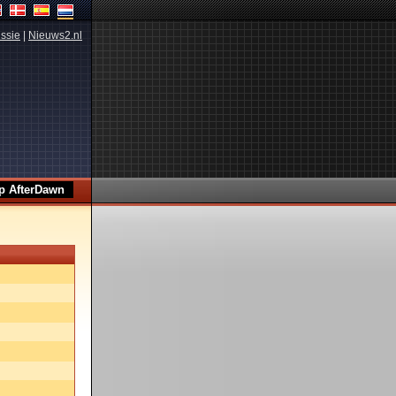
ssie
|
Nieuws2.nl