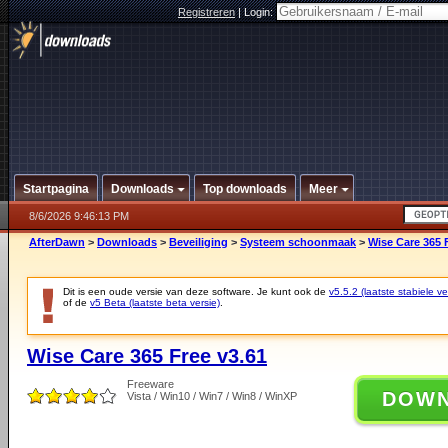
Registreren
|
Login:
Startpagina
Downloads
Top downloads
Meer
8/6/2026 9:46:13 PM
AfterDawn
>
Downloads
>
Beveiliging
>
Systeem schoonmaak
>
Wise Care 365 
Dit is een oude versie van deze software. Je kunt ook de
v5.5.2 (laatste stabiele ve
of de
v5 Beta (laatste beta versie)
.
Wise Care 365 Free v3.61
Freeware
DOW
Vista / Win10 / Win7 / Win8 / WinXP