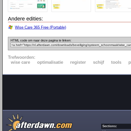
Andere edities:
Wise Care 365 Free (Portable)
HTML code om naar deze pagina te linken:
Trefwoorden:
wise care
optimalisatie
register
schijf
tools
p
Sections: