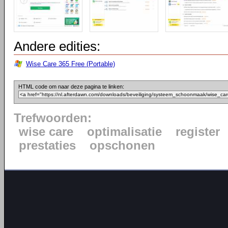
Andere edities:
Wise Care 365 Free (Portable)
HTML code om naar deze pagina te linken:
Trefwoorden:
wise care
optimalisatie
register
prestaties
opschonen