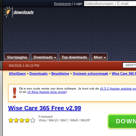
Registreren
|
Login:
Startpagina
Downloads
Top downloads
Meer
8/6/2026 1:46:23 PM
AfterDawn
>
Downloads
>
Beveiliging
>
Systeem schoonmaak
>
Wise Care 365 
Dit is een oude versie van deze software. Je kunt ook de
v5.5.2 (laatste stabiele ve
of de
v5 Beta (laatste beta versie)
.
Wise Care 365 Free v2.99
Freeware
DOW
Vista / Win10 / Win7 / Win8 / WinXP