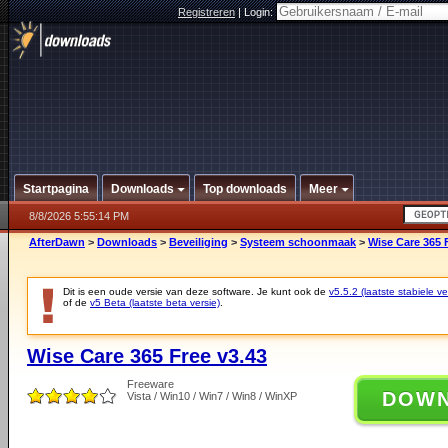
Registreren
|
Login:
Startpagina
Downloads
Top downloads
Meer
8/8/2026 5:55:14 PM
AfterDawn
>
Downloads
>
Beveiliging
>
Systeem schoonmaak
>
Wise Care 365 
Dit is een oude versie van deze software. Je kunt ook de
v5.5.2 (laatste stabiele ve
of de
v5 Beta (laatste beta versie)
.
Wise Care 365 Free v3.43
Freeware
DOW
Vista / Win10 / Win7 / Win8 / WinXP