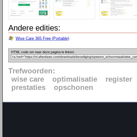
Andere edities:
Wise Care 365 Free (Portable)
HTML code om naar deze pagina te linken:
Trefwoorden:
wise care
optimalisatie
register
prestaties
opschonen