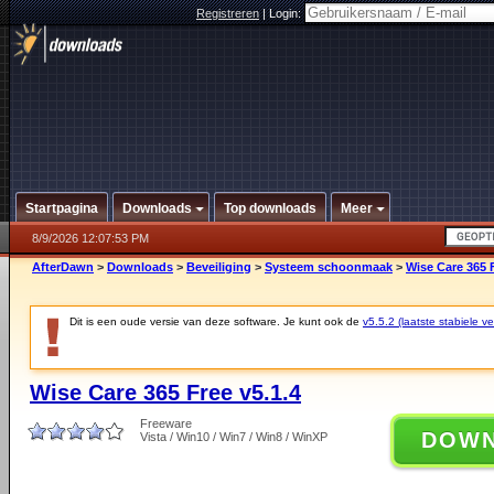
Registreren
|
Login:
Startpagina
Downloads
Top downloads
Meer
8/9/2026 12:07:53 PM
AfterDawn
>
Downloads
>
Beveiliging
>
Systeem schoonmaak
>
Wise Care 365 F
Dit is een oude versie van deze software. Je kunt ook de
v5.5.2 (laatste stabiele ve
Wise Care 365 Free v5.1.4
Freeware
DOW
Vista / Win10 / Win7 / Win8 / WinXP