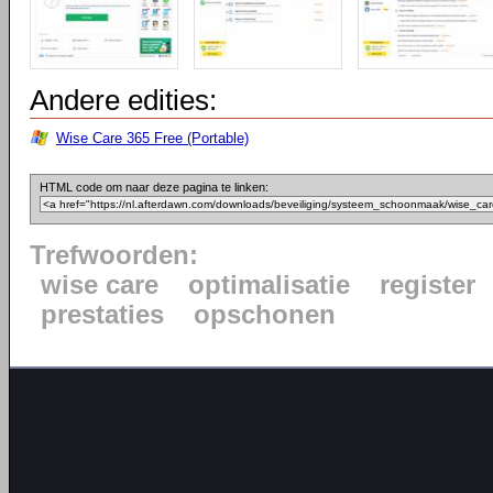
Andere edities:
Wise Care 365 Free (Portable)
HTML code om naar deze pagina te linken:
Trefwoorden:
wise care
optimalisatie
register
prestaties
opschonen