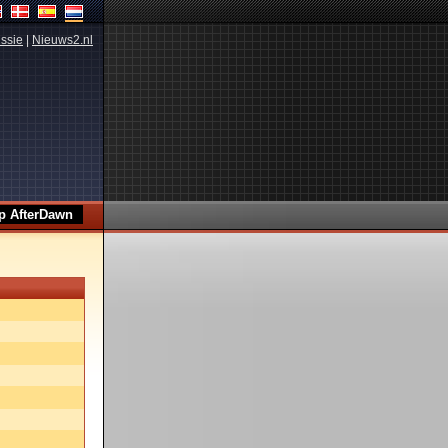
ssie
|
Nieuws2.nl