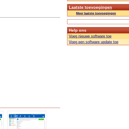
Laatste toevoegingen
Meer laatste toevoegingen
Help ons
Voeg nieuwe software toe
Voeg een software update toe