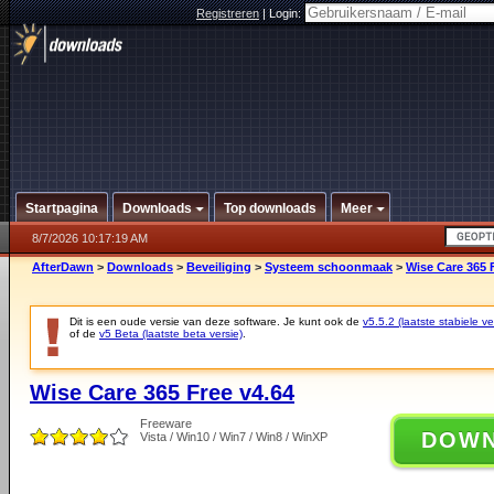
Registreren
|
Login:
Startpagina
Downloads
Top downloads
Meer
8/7/2026 10:17:19 AM
AfterDawn
>
Downloads
>
Beveiliging
>
Systeem schoonmaak
>
Wise Care 365 
Dit is een oude versie van deze software. Je kunt ook de
v5.5.2 (laatste stabiele ve
of de
v5 Beta (laatste beta versie)
.
Wise Care 365 Free v4.64
Freeware
DOW
Vista / Win10 / Win7 / Win8 / WinXP