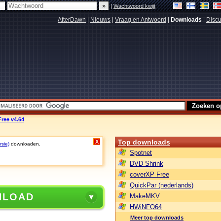
|
Wachtwoord kwijt
AfterDawn
|
Nieuws
|
Vraag en Antwoord
|
Downloads
|
Discu
Free v4.64
Top downloads
X
rsie)
downloaden.
Spotnet
DVD Shrink
coverXP Free
QuickPar (nederlands)
NLOAD
MakeMKV
HWiNFO64
Meer top downloads