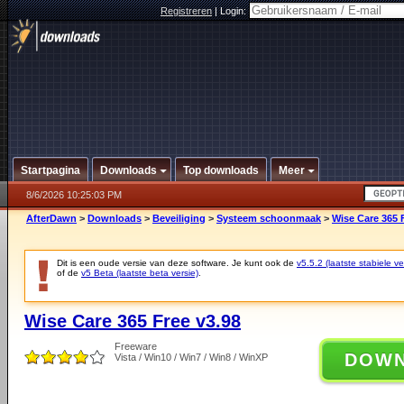
Registreren
|
Login:
Startpagina
Downloads
Top downloads
Meer
8/6/2026 10:25:03 PM
AfterDawn
>
Downloads
>
Beveiliging
>
Systeem schoonmaak
>
Wise Care 365 
Dit is een oude versie van deze software. Je kunt ook de
v5.5.2 (laatste stabiele ve
of de
v5 Beta (laatste beta versie)
.
Wise Care 365 Free v3.98
Freeware
DOW
Vista / Win10 / Win7 / Win8 / WinXP