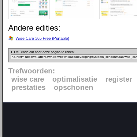
Andere edities:
Wise Care 365 Free (Portable)
HTML code om naar deze pagina te linken:
Trefwoorden:
wise care
optimalisatie
register
prestaties
opschonen