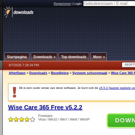
Registreren
|
Login:
Startpagina
Downloads
Top downloads
Meer
8/7/2026 7:28:34 PM
AfterDawn
>
Downloads
>
Beveiliging
>
Systeem schoonmaak
>
Wise Care 365 F
Dit is een oude versie van deze software. Je kunt ook de
v5.5.2 (laatste stabiele ve
Wise Care 365 Free v5.2.2
Freeware
DOW
Vista / Win10 / Win7 / Win8 / WinXP