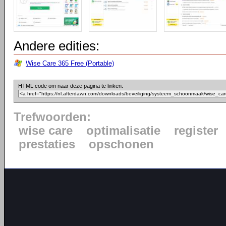
Andere edities:
Wise Care 365 Free (Portable)
HTML code om naar deze pagina te linken:
Trefwoorden:
wise care
optimalisatie
register
prestaties
opschonen