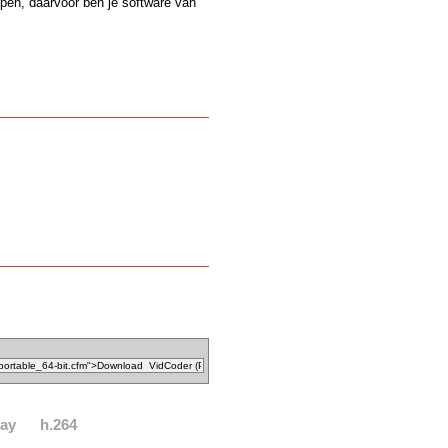
ppen, daarvoor ben je software van
ray
h.264