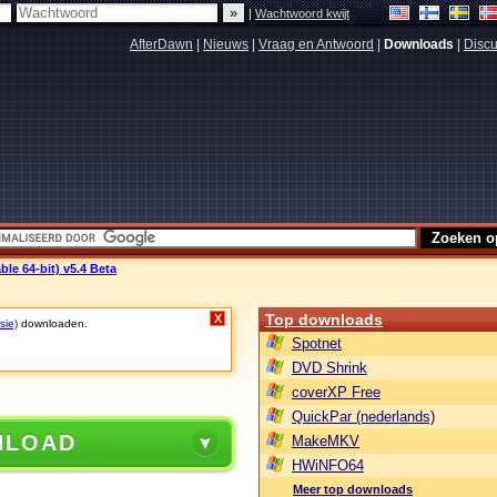
|
Wachtwoord kwijt
AfterDawn
|
Nieuws
|
Vraag en Antwoord
|
Downloads
|
Discu
ble 64-bit) v5.4 Beta
Top downloads
X
sie)
downloaden.
Spotnet
DVD Shrink
coverXP Free
QuickPar (nederlands)
NLOAD
MakeMKV
HWiNFO64
Meer top downloads