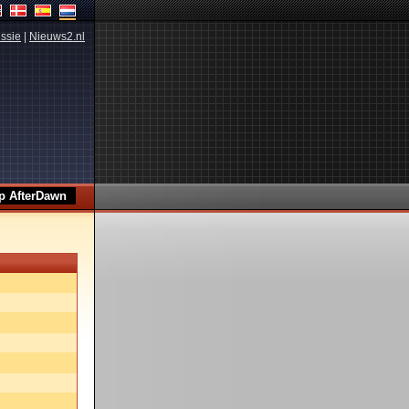
ssie
|
Nieuws2.nl