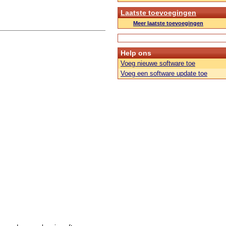
Laatste toevoegingen
Meer laatste toevoegingen
Help ons
Voeg nieuwe software toe
Voeg een software update toe