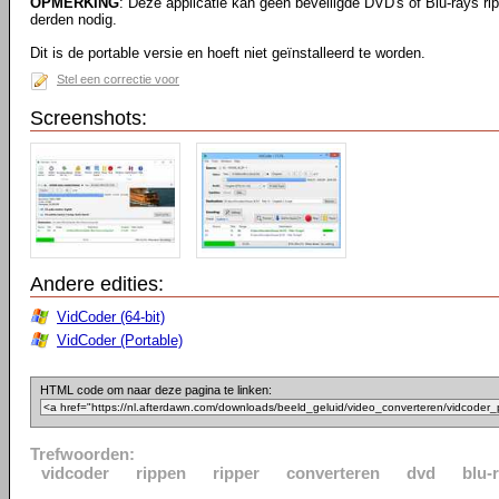
OPMERKING
: Deze applicatie kan geen beveiligde DVD's of Blu-rays ri
derden nodig.
Dit is de portable versie en hoeft niet geïnstalleerd te worden.
Stel een correctie voor
Screenshots:
Andere edities:
VidCoder (64-bit)
VidCoder (Portable)
HTML code om naar deze pagina te linken:
Trefwoorden:
vidcoder
rippen
ripper
converteren
dvd
blu-