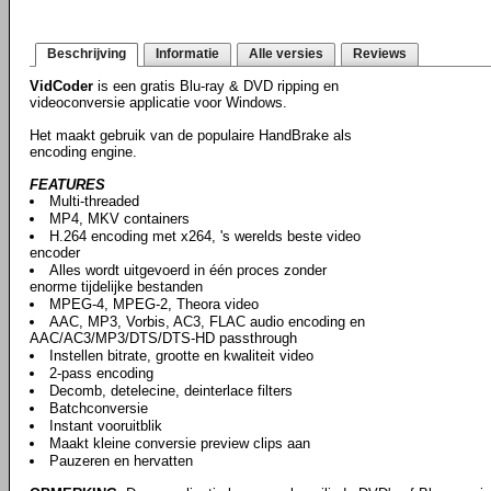
Beschrijving
Informatie
Alle versies
Reviews
VidCoder
is een gratis Blu-ray & DVD ripping en
videoconversie applicatie voor Windows.
Het maakt gebruik van de populaire HandBrake als
encoding engine.
FEATURES
Multi-threaded
MP4, MKV containers
H.264 encoding met x264, 's werelds beste video
encoder
Alles wordt uitgevoerd in één proces zonder
enorme tijdelijke bestanden
MPEG-4, MPEG-2, Theora video
AAC, MP3, Vorbis, AC3, FLAC audio encoding en
AAC/AC3/MP3/DTS/DTS-HD passthrough
Instellen bitrate, grootte en kwaliteit video
2-pass encoding
Decomb, detelecine, deinterlace filters
Batchconversie
Instant vooruitblik
Maakt kleine conversie preview clips aan
Pauzeren en hervatten