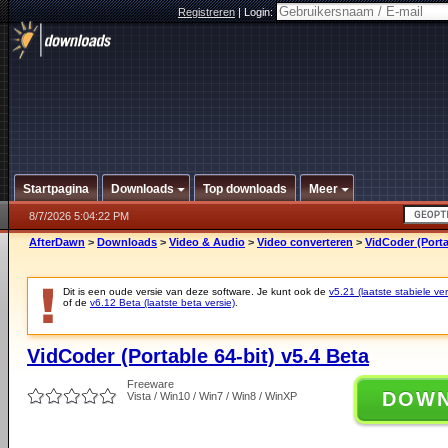
Registreren
|
Login:
Startpagina
Downloads
Top downloads
Meer
8/7/2026 5:04:22 PM
AfterDawn
>
Downloads
>
Video & Audio
>
Video converteren
>
VidCoder (Porta
Dit is een oude versie van deze software. Je kunt ook de
v5.21 (laatste stabiele ver
of de
v6.12 Beta (laatste beta versie)
.
VidCoder (Portable 64-bit) v5.4 Beta
Freeware
DOW
Vista / Win10 / Win7 / Win8 / WinXP