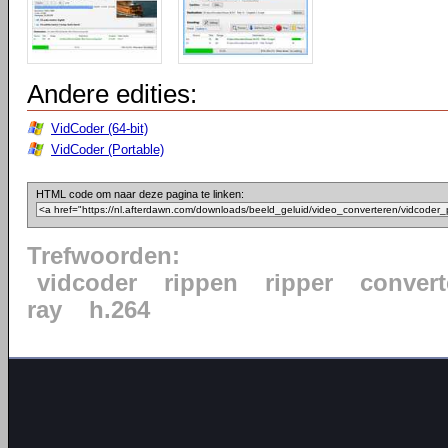
Andere edities:
VidCoder (64-bit)
VidCoder (Portable)
HTML code om naar deze pagina te linken:
Trefwoorden:
vidcoder
rippen
ripper
convert
ray
h.264