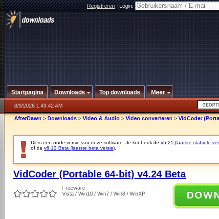
Registreren
|
Login:
Startpagina
Downloads
Top downloads
Meer
8/9/2026 1:49:42 AM
AfterDawn
>
Downloads
>
Video & Audio
>
Video converteren
>
VidCoder (Porta
Dit is een oude versie van deze software. Je kunt ook de
v5.21 (laatste stabiele ver
of de
v6.12 Beta (laatste beta versie)
.
VidCoder (Portable 64-bit) v4.24 Beta
Freeware
DOW
Vista / Win10 / Win7 / Win8 / WinXP