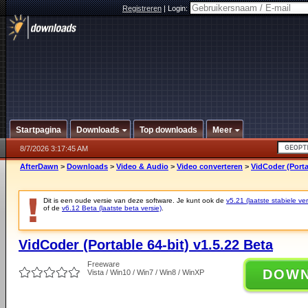
Registreren
|
Login:
Startpagina
Downloads
Top downloads
Meer
8/7/2026 3:17:45 AM
AfterDawn
>
Downloads
>
Video & Audio
>
Video converteren
>
VidCoder (Porta
Dit is een oude versie van deze software. Je kunt ook de
v5.21 (laatste stabiele ver
of de
v6.12 Beta (laatste beta versie)
.
VidCoder (Portable 64-bit) v1.5.22 Beta
Freeware
DOW
Vista / Win10 / Win7 / Win8 / WinXP