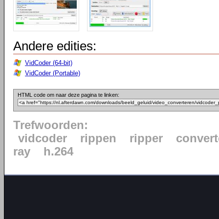
Andere edities:
VidCoder (64-bit)
VidCoder (Portable)
HTML code om naar deze pagina te linken:
Trefwoorden:
vidcoder
rippen
ripper
convert
ray
h.264