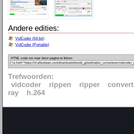
Andere edities:
VidCoder (64-bit)
VidCoder (Portable)
HTML code om naar deze pagina te linken:
Trefwoorden:
vidcoder
rippen
ripper
convert
ray
h.264