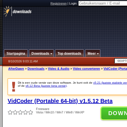
Registreren
|
Login:
Startpagina
Downloads
Top downloads
Meer
8/10/2026 9:03:11 AM
AfterDawn
>
Downloads
>
Video & Audio
>
Video converteren
>
VidCoder (Porta
Dit is een oude versie van deze software. Je kunt ook de
v5.21 (laatste stabiele ver
of de
v6.12 Beta (laatste beta versie)
.
VidCoder (Portable 64-bit) v1.5.12 Beta
Freeware
DOW
Vista / Win10 / Win7 / Win8 / WinXP