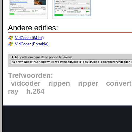
Andere edities:
VidCoder (64-bit)
VidCoder (Portable)
HTML code om naar deze pagina te linken:
Trefwoorden:
vidcoder
rippen
ripper
convert
ray
h.264