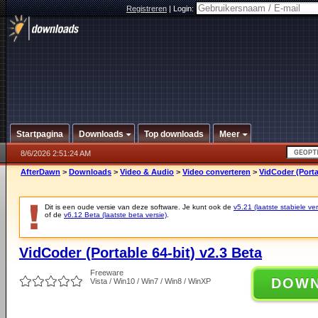
Registreren
|
Login:
Startpagina
Downloads
Top downloads
Meer
8/6/2026 2:51:24 AM
AfterDawn
>
Downloads
>
Video & Audio
>
Video converteren
>
VidCoder (Porta
Dit is een oude versie van deze software. Je kunt ook de
v5.21 (laatste stabiele ver
of de
v6.12 Beta (laatste beta versie)
.
VidCoder (Portable 64-bit) v2.3 Beta
Freeware
DOW
Vista / Win10 / Win7 / Win8 / WinXP