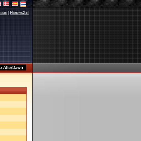
ssie
|
Nieuws2.nl