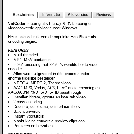
Beschrijving
Informatie
Alle versies
Reviews
VidCoder
is een gratis Blu-ray & DVD ripping en
videoconversie applicatie voor Windows.
Het maakt gebruik van de populaire HandBrake als
encoding engine.
FEATURES
Multi-threaded
MP4, MKV containers
H.264 encoding met x264, 's werelds beste video
encoder
Alles wordt uitgevoerd in één proces zonder
enorme tijdelijke bestanden
MPEG-4, MPEG-2, Theora video
AAC, MP3, Vorbis, AC3, FLAC audio encoding en
AAC/AC3/MP3/DTS/DTS-HD passthrough
Instellen bitrate, grootte en kwaliteit video
2-pass encoding
Decomb, detelecine, deinterlace filters
Batchconversie
Instant vooruitblik
Maakt kleine conversie preview clips aan
Pauzeren en hervatten