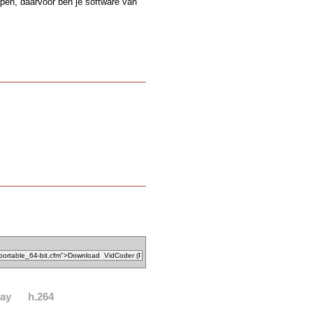
ppen, daarvoor ben je software van
ray
h.264