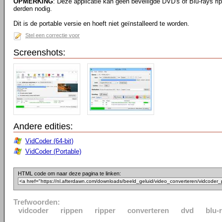
OPMERKING
: Deze applicatie kan geen beveiligde DVD's of Blu-rays ri
derden nodig.
Dit is de portable versie en hoeft niet geïnstalleerd te worden.
Stel een correctie voor
Screenshots:
Andere edities:
VidCoder (64-bit)
VidCoder (Portable)
HTML code om naar deze pagina te linken:
Trefwoorden:
vidcoder
rippen
ripper
converteren
dvd
blu-