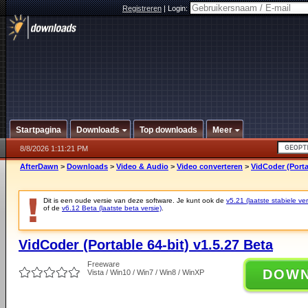
Registreren
|
Login:
Startpagina
Downloads
Top downloads
Meer
8/8/2026 1:11:21 PM
AfterDawn
>
Downloads
>
Video & Audio
>
Video converteren
>
VidCoder (Porta
Dit is een oude versie van deze software. Je kunt ook de
v5.21 (laatste stabiele ver
of de
v6.12 Beta (laatste beta versie)
.
VidCoder (Portable 64-bit) v1.5.27 Beta
Freeware
DOW
Vista / Win10 / Win7 / Win8 / WinXP