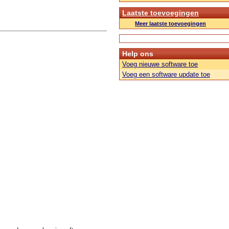
Laatste toevoegingen
Meer laatste toevoegingen
Help ons
Voeg nieuwe software toe
Voeg een software update toe