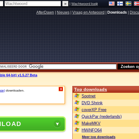
|
Wachtwoord kwijt
AfterDawn
|
Nieuws
|
Vraag en Antwoord
|
Downloads
|
Discu
ble 64-bit) v1.5.27 Beta
Top downloads
X
sie)
downloaden.
Spotnet
DVD Shrink
coverXP Free
QuickPar (nederlands)
NLOAD
MakeMKV
HWiNFO64
Meer top downloads