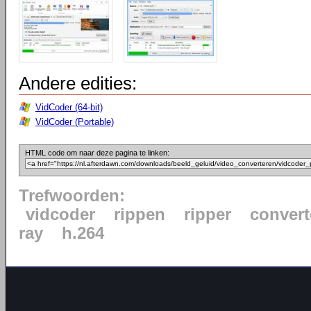
Andere edities:
VidCoder (64-bit)
VidCoder (Portable)
HTML code om naar deze pagina te linken:
Trefwoorden:
vidcoder
rippen
ripper
convert
ray
h.264