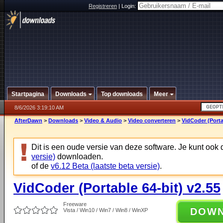
Registreren
|
Login:
Startpagina
Downloads
Top downloads
Meer
8/6/2026 3:19:10 AM
AfterDawn
>
Downloads
>
Video & Audio
>
Video converteren
>
VidCoder (Porta
Dit is een oude versie van deze software. Je kunt ook
versie)
downloaden.
of de
v6.12 Beta (laatste beta versie)
.
VidCoder (Portable 64-bit) v2.55
Freeware
DOW
Vista / Win10 / Win7 / Win8 / WinXP