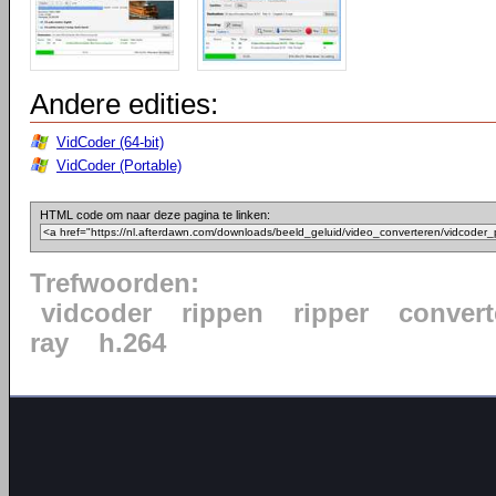
Andere edities:
VidCoder (64-bit)
VidCoder (Portable)
HTML code om naar deze pagina te linken:
Trefwoorden:
vidcoder
rippen
ripper
convert
ray
h.264