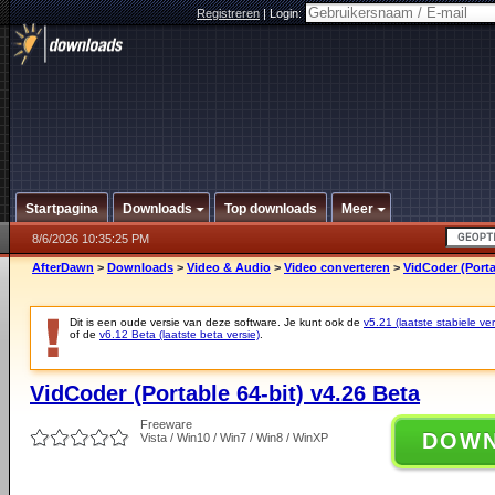
Registreren
|
Login:
Startpagina
Downloads
Top downloads
Meer
8/6/2026 10:35:25 PM
AfterDawn
>
Downloads
>
Video & Audio
>
Video converteren
>
VidCoder (Porta
Dit is een oude versie van deze software. Je kunt ook de
v5.21 (laatste stabiele ver
of de
v6.12 Beta (laatste beta versie)
.
VidCoder (Portable 64-bit) v4.26 Beta
Freeware
DOW
Vista / Win10 / Win7 / Win8 / WinXP