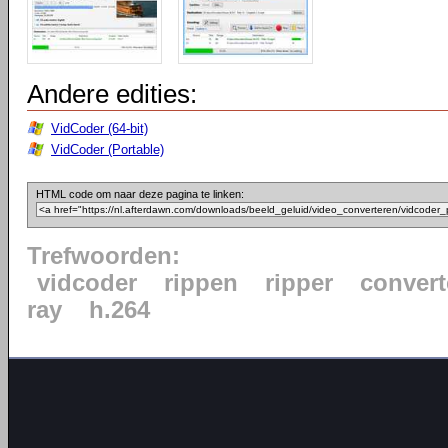
Andere edities:
VidCoder (64-bit)
VidCoder (Portable)
HTML code om naar deze pagina te linken:
Trefwoorden:
vidcoder
rippen
ripper
convert
ray
h.264