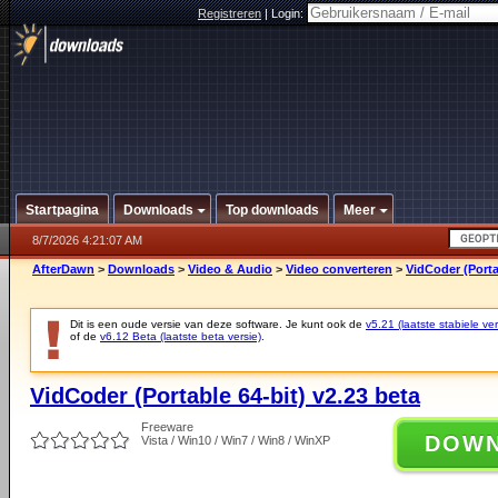
Registreren
|
Login:
Startpagina
Downloads
Top downloads
Meer
8/7/2026 4:21:07 AM
AfterDawn
>
Downloads
>
Video & Audio
>
Video converteren
>
VidCoder (Porta
Dit is een oude versie van deze software. Je kunt ook de
v5.21 (laatste stabiele ver
of de
v6.12 Beta (laatste beta versie)
.
VidCoder (Portable 64-bit) v2.23 beta
Freeware
DOW
Vista / Win10 / Win7 / Win8 / WinXP