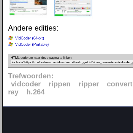
Andere edities:
VidCoder (64-bit)
VidCoder (Portable)
HTML code om naar deze pagina te linken:
Trefwoorden:
vidcoder
rippen
ripper
convert
ray
h.264