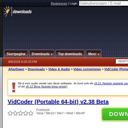
Registreren
|
Login:
Startpagina
Downloads
Top downloads
Meer
8/8/2026 6:03:33 PM
AfterDawn
>
Downloads
>
Video & Audio
>
Video converteren
>
VidCoder (Porta
Dit is een oude versie van deze software. Je kunt ook de
v5.21 (laatste stabiele ver
of de
v6.12 Beta (laatste beta versie)
.
VidCoder (Portable 64-bit) v2.38 Beta
Freeware
DOW
Vista / Win10 / Win7 / Win8 / WinXP