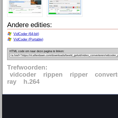
Andere edities:
VidCoder (64-bit)
VidCoder (Portable)
HTML code om naar deze pagina te linken:
Trefwoorden:
vidcoder
rippen
ripper
convert
ray
h.264