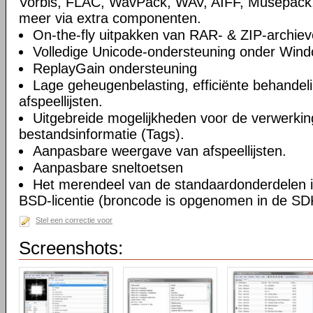
Vorbis, FLAC, WavPack, WAV, AIFF, Musepack
meer via extra componenten.
On-the-fly uitpakken van RAR- & ZIP-archiev
Volledige Unicode-ondersteuning onder Win
ReplayGain ondersteuning
Lage geheugenbelasting, efficiënte behandel
afspeellijsten.
Uitgebreide mogelijkheden voor de verwerkin
bestandsinformatie (Tags).
Aanpasbare weergave van afspeellijsten.
Aanpasbare sneltoetsen
Het merendeel van de standaardonderdelen i
BSD-licentie (broncode is opgenomen in de SD
Stel een correctie voor
Screenshots: