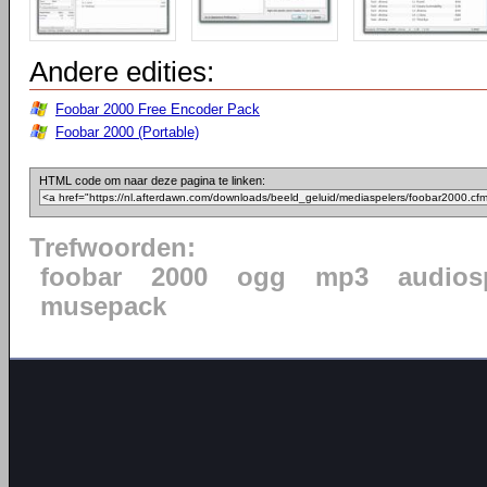
Andere edities:
Foobar 2000 Free Encoder Pack
Foobar 2000 (Portable)
HTML code om naar deze pagina te linken:
Trefwoorden:
foobar
2000
ogg
mp3
audios
musepack