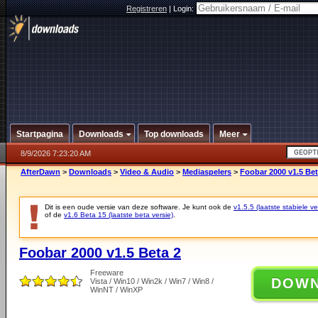
Registreren
|
Login:
Startpagina
Downloads
Top downloads
Meer
8/9/2026 7:23:20 AM
AfterDawn
>
Downloads
>
Video & Audio
>
Mediaspelers
>
Foobar 2000 v1.5 Bet
Dit is een oude versie van deze software. Je kunt ook de
v1.5.5 (laatste stabiele ve
of de
v1.6 Beta 15 (laatste beta versie)
.
Foobar 2000 v1.5 Beta 2
Freeware
DOW
Vista / Win10 / Win2k / Win7 / Win8 /
WinNT / WinXP