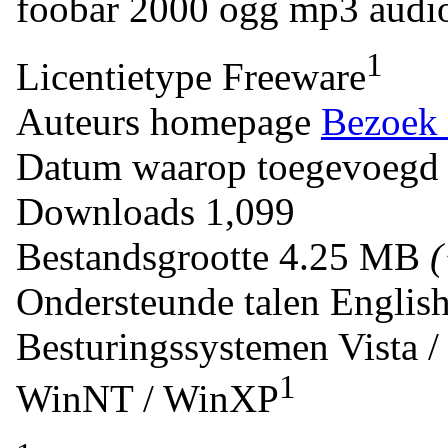
foobar
2000
ogg
mp3
audi
1
Licentietype
Freeware
Auteurs homepage
Bezoek 
Datum waarop toegevoegd
Downloads
1,099
Bestandsgrootte
4.25 MB
Ondersteunde talen
Englis
Besturingssystemen
Vista 
1
WinNT / WinXP