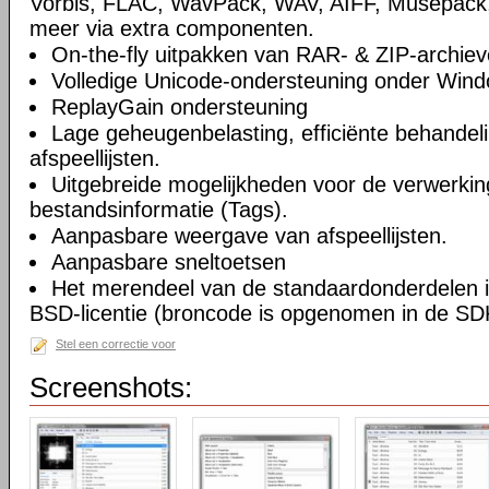
Vorbis, FLAC, WavPack, WAV, AIFF, Musepack
meer via extra componenten.
On-the-fly uitpakken van RAR- & ZIP-archiev
Volledige Unicode-ondersteuning onder Win
ReplayGain ondersteuning
Lage geheugenbelasting, efficiënte behandel
afspeellijsten.
Uitgebreide mogelijkheden voor de verwerkin
bestandsinformatie (Tags).
Aanpasbare weergave van afspeellijsten.
Aanpasbare sneltoetsen
Het merendeel van de standaardonderdelen i
BSD-licentie (broncode is opgenomen in de SD
Stel een correctie voor
Screenshots: