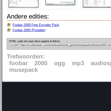
Andere edities:
Foobar 2000 Free Encoder Pack
Foobar 2000 (Portable)
HTML code om naar deze pagina te linken:
Trefwoorden:
foobar
2000
ogg
mp3
audios
musepack