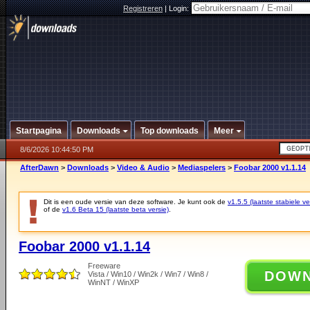
Registreren
|
Login:
Startpagina
Downloads
Top downloads
Meer
8/6/2026 10:44:50 PM
AfterDawn
>
Downloads
>
Video & Audio
>
Mediaspelers
>
Foobar 2000 v1.1.14
Dit is een oude versie van deze software. Je kunt ook de
v1.5.5 (laatste stabiele ve
of de
v1.6 Beta 15 (laatste beta versie)
.
Foobar 2000 v1.1.14
Freeware
DOW
Vista / Win10 / Win2k / Win7 / Win8 /
WinNT / WinXP