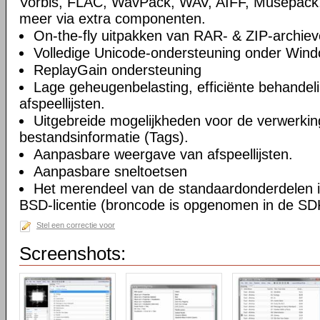
Vorbis, FLAC, WavPack, WAV, AIFF, Musepack
meer via extra componenten.
On-the-fly uitpakken van RAR- & ZIP-archiev
Volledige Unicode-ondersteuning onder Win
ReplayGain ondersteuning
Lage geheugenbelasting, efficiënte behandel
afspeellijsten.
Uitgebreide mogelijkheden voor de verwerkin
bestandsinformatie (Tags).
Aanpasbare weergave van afspeellijsten.
Aanpasbare sneltoetsen
Het merendeel van de standaardonderdelen i
BSD-licentie (broncode is opgenomen in de SD
Stel een correctie voor
Screenshots: