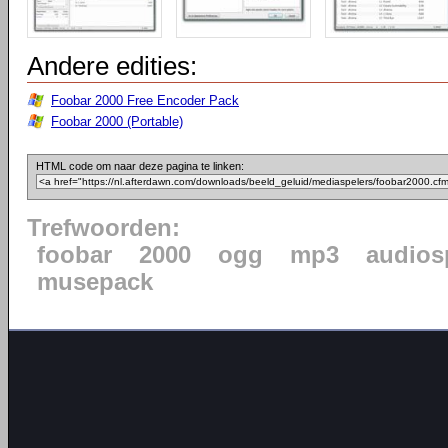
Andere edities:
Foobar 2000 Free Encoder Pack
Foobar 2000 (Portable)
HTML code om naar deze pagina te linken:
Trefwoorden:
foobar
2000
ogg
mp3
audios
musepack