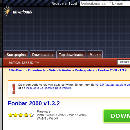
Registreren
|
Login:
Startpagina
Downloads
Top downloads
Meer
8/8/2026 12:53:52 PM
AfterDawn
>
Downloads
>
Video & Audio
>
Mediaspelers
>
Foobar 2000 v1.3.2
Dit is een oude versie van deze software. Je kunt ook de
v1.5.5 (laatste stabiele ve
of de
v1.6 Beta 15 (laatste beta versie)
.
Foobar 2000 v1.3.2
Freeware
DOW
Vista / Win10 / Win2k / Win7 / Win8 /
WinNT / WinXP