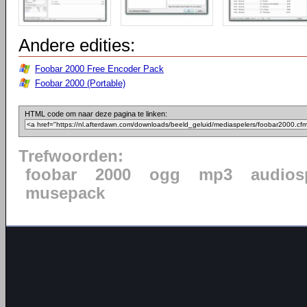
Andere edities:
Foobar 2000 Free Encoder Pack
Foobar 2000 (Portable)
HTML code om naar deze pagina te linken:
Trefwoorden:
foobar
2000
ogg
mp3
audios
musepack