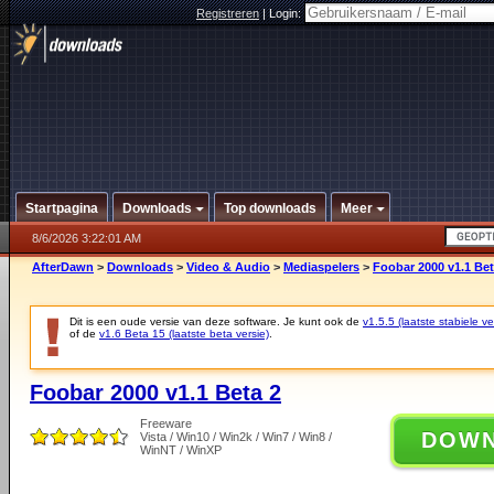
Registreren
|
Login:
Startpagina
Downloads
Top downloads
Meer
8/6/2026 3:22:01 AM
AfterDawn
>
Downloads
>
Video & Audio
>
Mediaspelers
>
Foobar 2000 v1.1 Bet
Dit is een oude versie van deze software. Je kunt ook de
v1.5.5 (laatste stabiele ve
of de
v1.6 Beta 15 (laatste beta versie)
.
Foobar 2000 v1.1 Beta 2
Freeware
DOW
Vista / Win10 / Win2k / Win7 / Win8 /
WinNT / WinXP