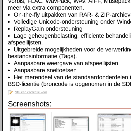
Vorbis, FLAC, WavPack, WAV, AIFF, Musepack
meer via extra componenten.
On-the-fly uitpakken van RAR- & ZIP-archiev
Volledige Unicode-ondersteuning onder Win
ReplayGain ondersteuning
Lage geheugenbelasting, efficiënte behandel
afspeellijsten.
Uitgebreide mogelijkheden voor de verwerkin
bestandsinformatie (Tags).
Aanpasbare weergave van afspeellijsten.
Aanpasbare sneltoetsen
Het merendeel van de standaardonderdelen i
BSD-licentie (broncode is opgenomen in de SD
Stel een correctie voor
Screenshots: