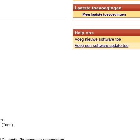
Laatste toevoegingen
Meer laatste toevoegingen
Help ons
Voeg nieuwe software toe
Voeg een software update toe
en.
 (Tags).
SD-licentie (broncode is opgenomen