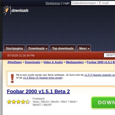
Registreren
|
Login:
Startpagina
Downloads
Top downloads
Meer
8/7/2026 11:16:34 PM
AfterDawn
>
Downloads
>
Video & Audio
>
Mediaspelers
>
Foobar 2000 v1.5.1 B
Dit is een oude versie van deze software. Je kunt ook de
v1.5.5 (laatste stabiele ve
of de
v1.6 Beta 15 (laatste beta versie)
.
Foobar 2000 v1.5.1 Beta 2
Freeware
DOW
Vista / Win10 / Win2k / Win7 / Win8 /
WinNT / WinXP