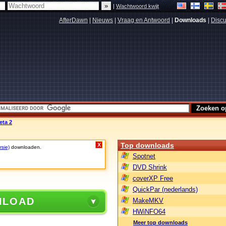
|
Wachtwoord kwijt
AfterDawn
|
Nieuws
|
Vraag en Antwoord
|
Downloads
|
Discu
eta 2
Top downloads
X
rsie)
downloaden.
Spotnet
DVD Shrink
coverXP Free
QuickPar (nederlands)
NLOAD
MakeMKV
HWiNFO64
Meer top downloads