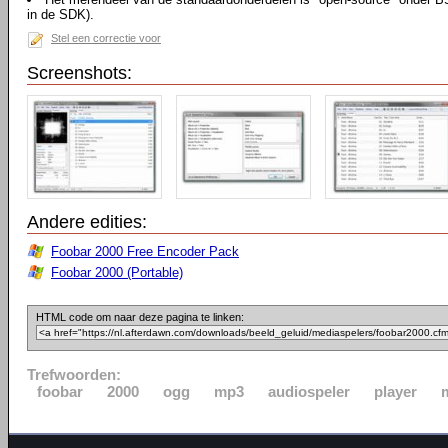
in de SDK).
Stel een correctie voor
Screenshots:
Andere edities:
Foobar 2000 Free Encoder Pack
Foobar 2000 (Portable)
HTML code om naar deze pagina te linken:
Trefwoorden:
foobar
2000
ogg
mp3
audiospeler
player