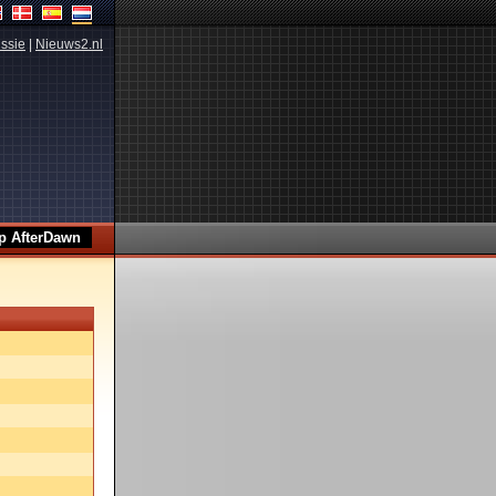
ssie
|
Nieuws2.nl