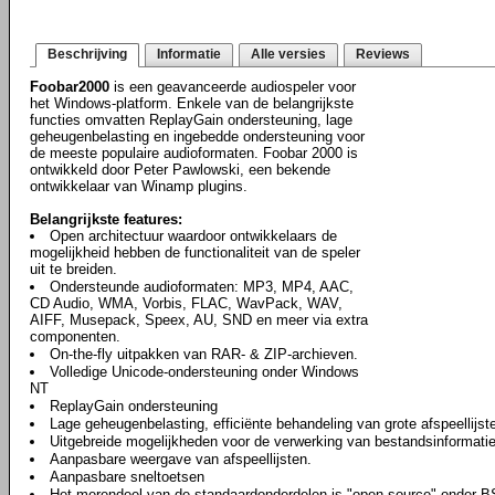
Beschrijving
Informatie
Alle versies
Reviews
Foobar2000
is een geavanceerde audiospeler voor
het Windows-platform. Enkele van de belangrijkste
functies omvatten ReplayGain ondersteuning, lage
geheugenbelasting en ingebedde ondersteuning voor
de meeste populaire audioformaten. Foobar 2000 is
ontwikkeld door Peter Pawlowski, een bekende
ontwikkelaar van Winamp plugins.
Belangrijkste features:
Open architectuur waardoor ontwikkelaars de
mogelijkheid hebben de functionaliteit van de speler
uit te breiden.
Ondersteunde audioformaten: MP3, MP4, AAC,
CD Audio, WMA, Vorbis, FLAC, WavPack, WAV,
AIFF, Musepack, Speex, AU, SND en meer via extra
componenten.
On-the-fly uitpakken van RAR- & ZIP-archieven.
Volledige Unicode-ondersteuning onder Windows
NT
ReplayGain ondersteuning
Lage geheugenbelasting, efficiënte behandeling van grote afspeellijst
Uitgebreide mogelijkheden voor de verwerking van bestandsinformatie
Aanpasbare weergave van afspeellijsten.
Aanpasbare sneltoetsen
Het merendeel van de standaardonderdelen is "open-source" onder B