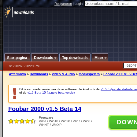
Registreren
|
Login:
Startpagina
Downloads
Top downloads
Meer
8/6/2026 6:20:29 PM
AfterDawn
>
Downloads
>
Video & Audio
>
Mediaspelers
>
Foobar 2000 v1.5 Bet
Dit is een oude versie van deze software. Je kunt ook de
v1.5.5 (laatste stabiele ve
of de
v1.6 Beta 15 (laatste beta versie)
.
Foobar 2000 v1.5 Beta 14
Freeware
DOW
Vista / Win10 / Win2k / Win7 / Win8 /
WinNT / WinXP