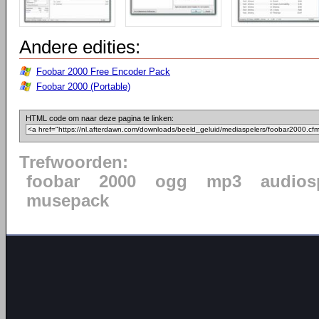
Andere edities:
Foobar 2000 Free Encoder Pack
Foobar 2000 (Portable)
HTML code om naar deze pagina te linken:
Trefwoorden:
foobar
2000
ogg
mp3
audios
musepack