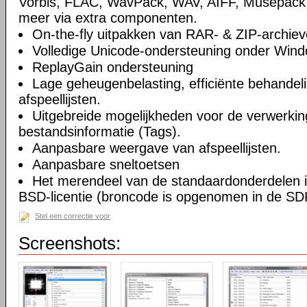
Vorbis, FLAC, WavPack, WAV, AIFF, Musepack
meer via extra componenten.
On-the-fly uitpakken van RAR- & ZIP-archiev
Volledige Unicode-ondersteuning onder Win
ReplayGain ondersteuning
Lage geheugenbelasting, efficiënte behandel
afspeellijsten.
Uitgebreide mogelijkheden voor de verwerkin
bestandsinformatie (Tags).
Aanpasbare weergave van afspeellijsten.
Aanpasbare sneltoetsen
Het merendeel van de standaardonderdelen i
BSD-licentie (broncode is opgenomen in de SD
Stel een correctie voor
Screenshots: