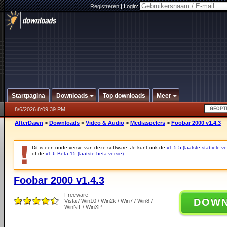
Registreren
|
Login:
Startpagina
Downloads
Top downloads
Meer
8/6/2026 8:09:39 PM
AfterDawn
>
Downloads
>
Video & Audio
>
Mediaspelers
>
Foobar 2000 v1.4.3
Dit is een oude versie van deze software. Je kunt ook de
v1.5.5 (laatste stabiele ve
of de
v1.6 Beta 15 (laatste beta versie)
.
Foobar 2000 v1.4.3
Freeware
DOW
Vista / Win10 / Win2k / Win7 / Win8 /
WinNT / WinXP