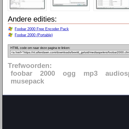
Andere edities:
Foobar 2000 Free Encoder Pack
Foobar 2000 (Portable)
HTML code om naar deze pagina te linken:
Trefwoorden:
foobar
2000
ogg
mp3
audios
musepack