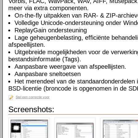
Vorbis, FLAC, WavPack, WAV, AIFF, Musepack
meer via extra componenten.
On-the-fly uitpakken van RAR- & ZIP-archiev
Volledige Unicode-ondersteuning onder Win
ReplayGain ondersteuning
Lage geheugenbelasting, efficiënte behandel
afspeellijsten.
Uitgebreide mogelijkheden voor de verwerkin
bestandsinformatie (Tags).
Aanpasbare weergave van afspeellijsten.
Aanpasbare sneltoetsen
Het merendeel van de standaardonderdelen i
BSD-licentie (broncode is opgenomen in de SD
Stel een correctie voor
Screenshots: