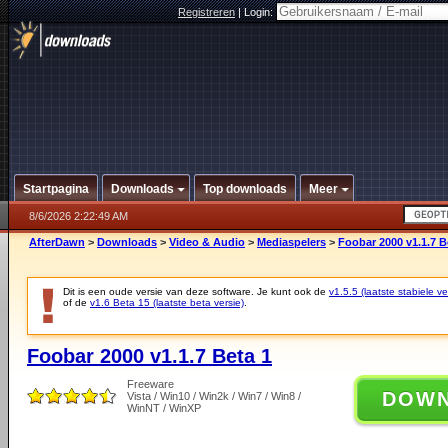
Registreren
|
Login:
Startpagina
Downloads
Top downloads
Meer
8/6/2026 2:22:49 AM
AfterDawn
>
Downloads
>
Video & Audio
>
Mediaspelers
>
Foobar 2000 v1.1.7 B
Dit is een oude versie van deze software. Je kunt ook de
v1.5.5 (laatste stabiele ve
of de
v1.6 Beta 15 (laatste beta versie)
.
Foobar 2000 v1.1.7 Beta 1
Freeware
DOW
Vista / Win10 / Win2k / Win7 / Win8 /
WinNT / WinXP