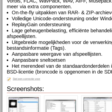
Vorbis, FLAC, WavPack, WAV, AIFF, Musepack
meer via extra componenten.
On-the-fly uitpakken van RAR- & ZIP-archiev
Volledige Unicode-ondersteuning onder Win
ReplayGain ondersteuning
Lage geheugenbelasting, efficiënte behandel
afspeellijsten.
Uitgebreide mogelijkheden voor de verwerkin
bestandsinformatie (Tags).
Aanpasbare weergave van afspeellijsten.
Aanpasbare sneltoetsen
Het merendeel van de standaardonderdelen i
BSD-licentie (broncode is opgenomen in de SD
Stel een correctie voor
Screenshots: