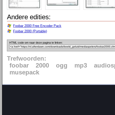
Andere edities:
Foobar 2000 Free Encoder Pack
Foobar 2000 (Portable)
HTML code om naar deze pagina te linken:
Trefwoorden:
foobar
2000
ogg
mp3
audios
musepack