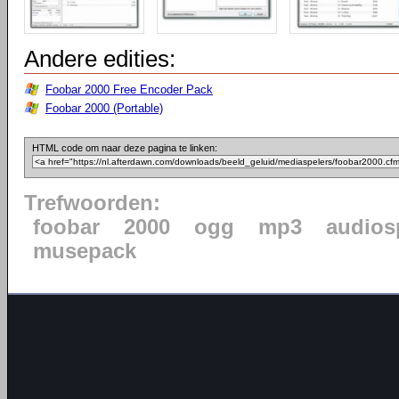
Andere edities:
Foobar 2000 Free Encoder Pack
Foobar 2000 (Portable)
HTML code om naar deze pagina te linken:
Trefwoorden:
foobar
2000
ogg
mp3
audios
musepack