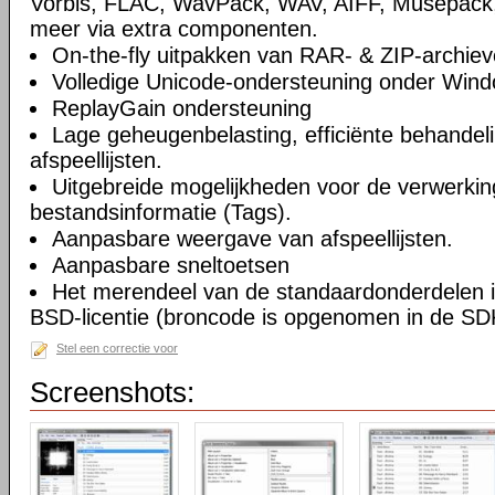
Vorbis, FLAC, WavPack, WAV, AIFF, Musepack
meer via extra componenten.
On-the-fly uitpakken van RAR- & ZIP-archiev
Volledige Unicode-ondersteuning onder Win
ReplayGain ondersteuning
Lage geheugenbelasting, efficiënte behandel
afspeellijsten.
Uitgebreide mogelijkheden voor de verwerkin
bestandsinformatie (Tags).
Aanpasbare weergave van afspeellijsten.
Aanpasbare sneltoetsen
Het merendeel van de standaardonderdelen i
BSD-licentie (broncode is opgenomen in de SD
Stel een correctie voor
Screenshots: