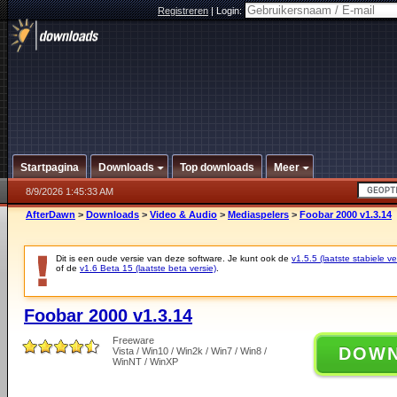
Registreren
|
Login:
Startpagina
Downloads
Top downloads
Meer
8/9/2026 1:45:33 AM
AfterDawn
>
Downloads
>
Video & Audio
>
Mediaspelers
>
Foobar 2000 v1.3.14
Dit is een oude versie van deze software. Je kunt ook de
v1.5.5 (laatste stabiele ve
of de
v1.6 Beta 15 (laatste beta versie)
.
Foobar 2000 v1.3.14
Freeware
DOW
Vista / Win10 / Win2k / Win7 / Win8 /
WinNT / WinXP