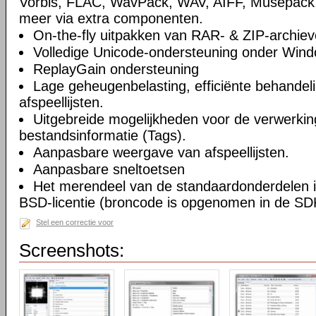
Vorbis, FLAC, WavPack, WAV, AIFF, Musepack
meer via extra componenten.
On-the-fly uitpakken van RAR- & ZIP-archiev
Volledige Unicode-ondersteuning onder Win
ReplayGain ondersteuning
Lage geheugenbelasting, efficiënte behandel
afspeellijsten.
Uitgebreide mogelijkheden voor de verwerkin
bestandsinformatie (Tags).
Aanpasbare weergave van afspeellijsten.
Aanpasbare sneltoetsen
Het merendeel van de standaardonderdelen i
BSD-licentie (broncode is opgenomen in de SD
Stel een correctie voor
Screenshots: