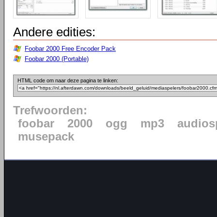
Andere edities:
Foobar 2000 Free Encoder Pack
Foobar 2000 (Portable)
HTML code om naar deze pagina te linken:
Trefwoorden:
foobar
2000
ogg
mp3
audios
musepack