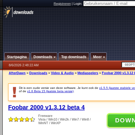
Registreren
|
Login:
Startpagina
Downloads
Top downloads
Meer
8/6/2026 2:48:22 AM
AfterDawn
>
Downloads
>
Video & Audio
>
Mediaspelers
>
Foobar 2000 v1.3.12 
Dit is een oude versie van deze software. Je kunt ook de
v1.5.5 (laatste stabiele ve
of de
v1.6 Beta 15 (laatste beta versie)
.
Foobar 2000 v1.3.12 beta 4
Freeware
DOW
Vista / Win10 / Win2k / Win7 / Win8 /
WinNT / WinXP