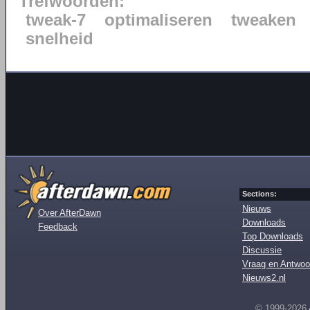
Trefwoorden:
tweak-7
optimaliseren
tweaken
snelheid
Sections:
Nieuws
Over AfterDawn
Downloads
Feedback
Top Downloads
Discussie
Vraag en Antwoo
Nieuws2.nl
© 1999-2026