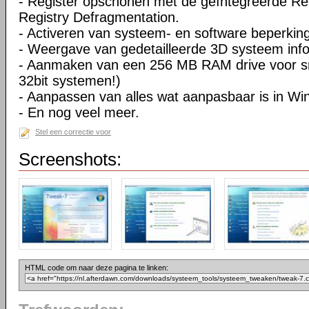
- Register opschonen met de geïntegreerde Re
Registry Defragmentation.
- Activeren van systeem- en software beperkin
- Weergave van gedetailleerde 3D systeem info
- Aanmaken van een 256 MB RAM drive voor sne
32bit systemen!)
- Aanpassen van alles wat aanpasbaar is in W
- En nog veel meer.
Stel een correctie voor
Screenshots:
HTML code om naar deze pagina te linken: