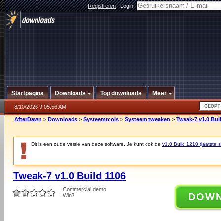
Registreren
|
Login:
Startpagina
Downloads
Top downloads
Meer
8/10/2026 9:05:56 AM
AfterDawn
>
Downloads
>
Systeemtools
>
Systeem tweaken
>
Tweak-7 v1.0 Bui
Dit is een oude versie van deze software. Je kunt ook de
v1.0 Build 1210 (laatste s
Tweak-7 v1.0 Build 1106
Commercial demo
DOW
Win7