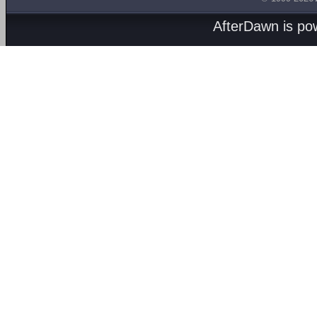
AfterDawn is p