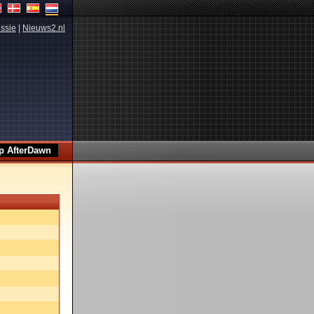
ssie
|
Nieuws2.nl