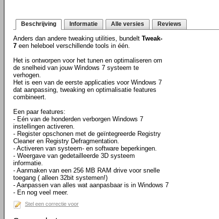
Beschrijving
Informatie
Alle versies
Reviews
Anders dan andere tweaking utilities, bundelt
Tweak-
7
een heleboel verschillende tools in één.
Het is ontworpen voor het tunen en optimaliseren om
de snelheid van jouw Windows 7 systeem te
verhogen.
Het is een van de eerste applicaties voor Windows 7
dat aanpassing, tweaking en optimalisatie features
combineert.
Een paar features:
- Eén van de honderden verborgen Windows 7
instellingen activeren.
- Register opschonen met de geïntegreerde Registry
Cleaner en Registry Defragmentation.
- Activeren van systeem- en software beperkingen.
- Weergave van gedetailleerde 3D systeem
informatie.
- Aanmaken van een 256 MB RAM drive voor snelle
toegang ( alleen 32bit systemen!)
- Aanpassen van alles wat aanpasbaar is in Windows 7
- En nog veel meer.
Stel een correctie voor