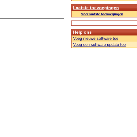
Laatste toevoegingen
Meer laatste toevoegingen
Help ons
Voeg nieuwe software toe
Voeg een software update toe