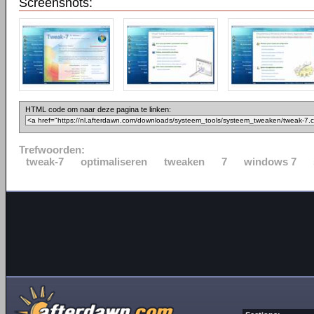
Screenshots:
HTML code om naar deze pagina te linken:
Trefwoorden:
tweak-7
optimaliseren
tweaken
7
windows 7