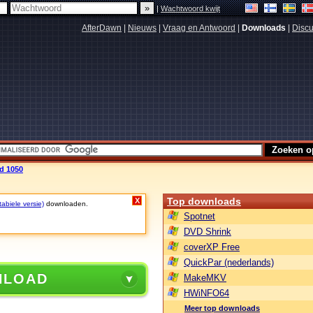
|
Wachtwoord kwijt
AfterDawn
|
Nieuws
|
Vraag en Antwoord
|
Downloads
|
Discu
ld 1050
Top downloads
X
tabiele versie)
downloaden.
Spotnet
DVD Shrink
coverXP Free
QuickPar (nederlands)
NLOAD
MakeMKV
HWiNFO64
Meer top downloads