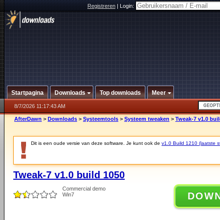
Registreren
|
Login:
Startpagina
Downloads
Top downloads
Meer
8/7/2026 11:17:43 AM
AfterDawn
>
Downloads
>
Systeemtools
>
Systeem tweaken
>
Tweak-7 v1.0 bui
Dit is een oude versie van deze software. Je kunt ook de
v1.0 Build 1210 (laatste s
Tweak-7 v1.0 build 1050
Commercial demo
DOW
Win7