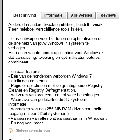
Beschrijving
Informatie
Alle versies
Reviews
Anders dan andere tweaking utilities, bundelt
Tweak-
7
een heleboel verschillende tools in één.
Het is ontworpen voor het tunen en optimaliseren om
de snelheid van jouw Windows 7 systeem te
verhogen.
Het is een van de eerste applicaties voor Windows 7
dat aanpassing, tweaking en optimalisatie features
combineert.
Een paar features:
- Eén van de honderden verborgen Windows 7
instellingen activeren.
- Register opschonen met de geïntegreerde Registry
Cleaner en Registry Defragmentation.
- Activeren van systeem- en software beperkingen.
- Weergave van gedetailleerde 3D systeem
informatie.
- Aanmaken van een 256 MB RAM drive voor snelle
toegang ( alleen 32bit systemen!)
- Aanpassen van alles wat aanpasbaar is in Windows 7
- En nog veel meer.
Stel een correctie voor