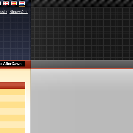
ssie
|
Nieuws2.nl