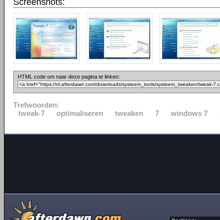
Screenshots:
HTML code om naar deze pagina te linken:
Trefwoorden:
tweak-7
optimaliseren
tweaken
7
windows 7