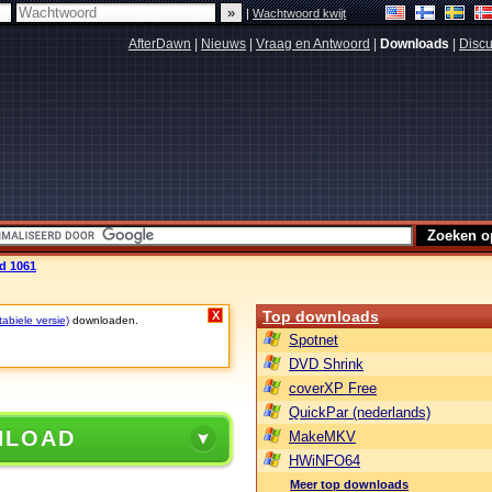
|
Wachtwoord kwijt
AfterDawn
|
Nieuws
|
Vraag en Antwoord
|
Downloads
|
Discu
ld 1061
Top downloads
X
tabiele versie)
downloaden.
Spotnet
DVD Shrink
coverXP Free
QuickPar (nederlands)
NLOAD
MakeMKV
HWiNFO64
Meer top downloads