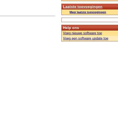
Laatste toevoegingen
Meer laatste toevoegingen
Help ons
Voeg nieuwe software toe
Voeg een software update toe