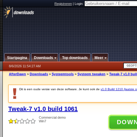
Registreren
|
Login:
Startpagina
Downloads
Top downloads
Meer
8/6/2026 11:54:27 AM
AfterDawn
>
Downloads
>
Systeemtools
>
Systeem tweaken
>
Tweak-7 v1.0 bui
Dit is een oude versie van deze software. Je kunt ook de
v1.0 Build 1210 (laatste s
Tweak-7 v1.0 build 1061
Commercial demo
DOW
Win7