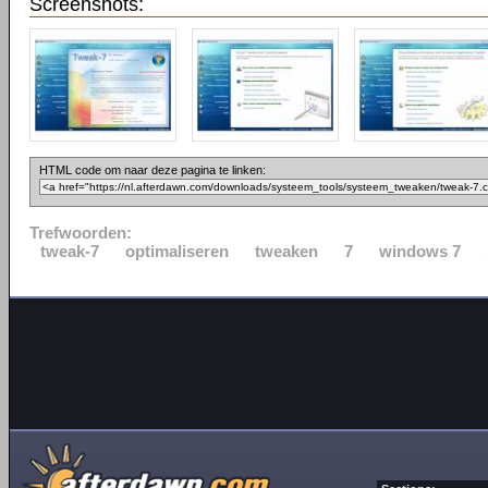
Screenshots:
HTML code om naar deze pagina te linken:
Trefwoorden:
tweak-7
optimaliseren
tweaken
7
windows 7