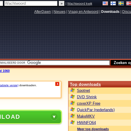
|
Wachtwoord kwijt
AfterDawn
|
Nieuws
|
Vraag en Antwoord
|
Downloads
|
Discu
ld 1060
Top downloads
X
tabiele versie)
downloaden.
Spotnet
DVD Shrink
coverXP Free
QuickPar (nederlands)
NLOAD
MakeMKV
HWiNFO64
Meer top downloads