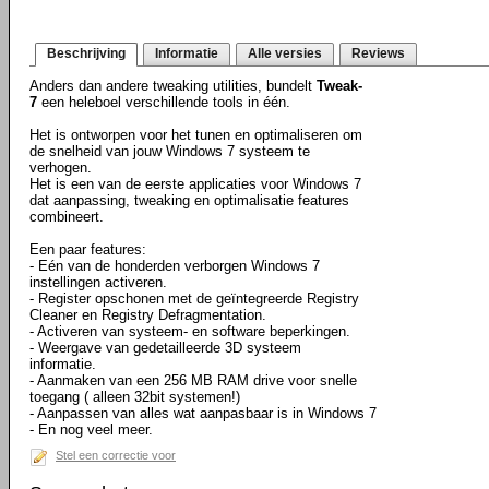
Beschrijving
Informatie
Alle versies
Reviews
Anders dan andere tweaking utilities, bundelt
Tweak-
7
een heleboel verschillende tools in één.
Het is ontworpen voor het tunen en optimaliseren om
de snelheid van jouw Windows 7 systeem te
verhogen.
Het is een van de eerste applicaties voor Windows 7
dat aanpassing, tweaking en optimalisatie features
combineert.
Een paar features:
- Eén van de honderden verborgen Windows 7
instellingen activeren.
- Register opschonen met de geïntegreerde Registry
Cleaner en Registry Defragmentation.
- Activeren van systeem- en software beperkingen.
- Weergave van gedetailleerde 3D systeem
informatie.
- Aanmaken van een 256 MB RAM drive voor snelle
toegang ( alleen 32bit systemen!)
- Aanpassen van alles wat aanpasbaar is in Windows 7
- En nog veel meer.
Stel een correctie voor