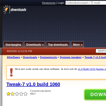
Registreren
|
Login:
Startpagina
Downloads
Top downloads
Meer
8/8/2026 12:12:01 PM
AfterDawn
>
Downloads
>
Systeemtools
>
Systeem tweaken
>
Tweak-7 v1.0 bui
Dit is een oude versie van deze software. Je kunt ook de
v1.0 Build 1210 (laatste s
Tweak-7 v1.0 build 1060
Commercial demo
DOW
Win7