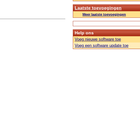
Laatste toevoegingen
Meer laatste toevoegingen
Help ons
Voeg nieuwe software toe
Voeg een software update toe