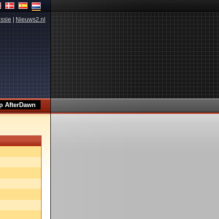
ssie
|
Nieuws2.nl