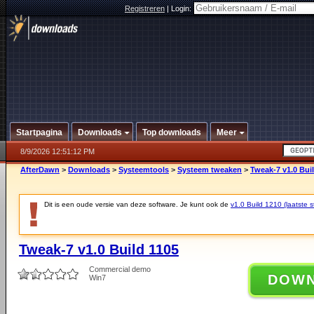
Registreren
|
Login:
Startpagina
Downloads
Top downloads
Meer
8/9/2026 12:51:12 PM
AfterDawn
>
Downloads
>
Systeemtools
>
Systeem tweaken
>
Tweak-7 v1.0 Bui
Dit is een oude versie van deze software. Je kunt ook de
v1.0 Build 1210 (laatste s
Tweak-7 v1.0 Build 1105
Commercial demo
DOW
Win7