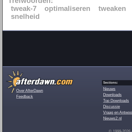
Trefwoorden:
tweak-7
optimaliseren
tweaken
snelheid
Sections:
Nieuws
Over AfterDawn
Downloads
Feedback
Top Downloads
Discussie
Vraag en Antwoo
Nieuws2.nl
© 1999-2026