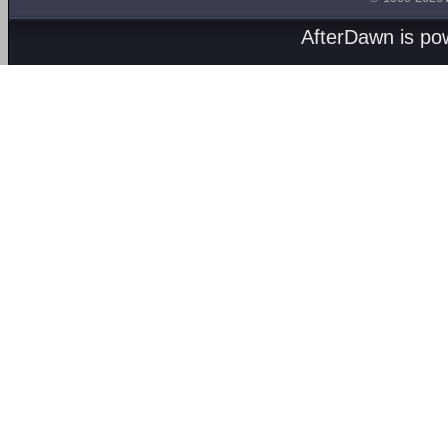
AfterDawn is p