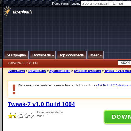
Registreren
|
Login:
Startpagina
Downloads
Top downloads
Meer
8/8/2026 6:17:45 PM
AfterDawn
>
Downloads
>
Systeemtools
>
Systeem tweaken
>
Tweak-7 v1.0 Bui
Dit is een oude versie van deze software. Je kunt ook de
v1.0 Build 1210 (laatste s
Tweak-7 v1.0 Build 1004
Commercial demo
DOW
Win7