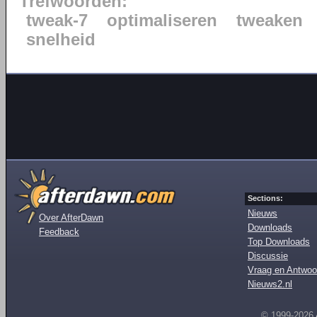
Trefwoorden:
tweak-7
optimaliseren
tweaken
snelheid
Sections:
Nieuws
Over AfterDawn
Downloads
Feedback
Top Downloads
Discussie
Vraag en Antwoo
Nieuws2.nl
© 1999-2026