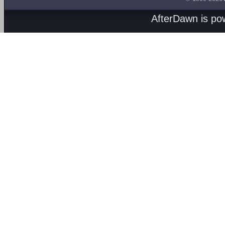
AfterDawn is p