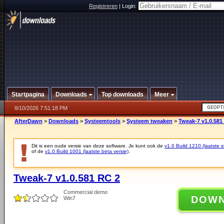
Registreren
|
Login:
Startpagina
Downloads
Top downloads
Meer
8/10/2026 7:51:18 PM
AfterDawn
>
Downloads
>
Systeemtools
>
Systeem tweaken
>
Tweak-7 v1.0.581
Dit is een oude versie van deze software. Je kunt ook de
v1.0 Build 1210 (laatste s
of de
v1.0 Build 1001 (laatste beta versie)
.
Tweak-7 v1.0.581 RC 2
Commercial demo
DOW
Win7