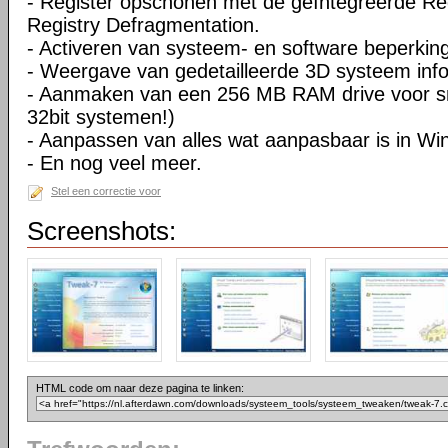
- Register opschonen met de geïntegreerde Re
Registry Defragmentation.
- Activeren van systeem- en software beperkin
- Weergave van gedetailleerde 3D systeem info
- Aanmaken van een 256 MB RAM drive voor sne
32bit systemen!)
- Aanpassen van alles wat aanpasbaar is in W
- En nog veel meer.
Stel een correctie voor
Screenshots:
HTML code om naar deze pagina te linken: