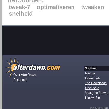
Trefwoorden:
tweak-7
optimaliseren
tweaken
snelheid
Sections:
Nieuws
Over AfterDawn
Downloads
Feedback
Top Downloads
Discussie
Vraag en Antwoo
Nieuws2.nl
© 1999-2026