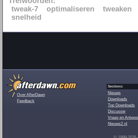
Trefwoorden:
tweak-7
optimaliseren
tweaken
snelheid
Sections:
Nieuws
Over AfterDawn
Downloads
Feedback
Top Downloads
Discussie
Vraag en Antwoo
Nieuws2.nl
© 1999-2026