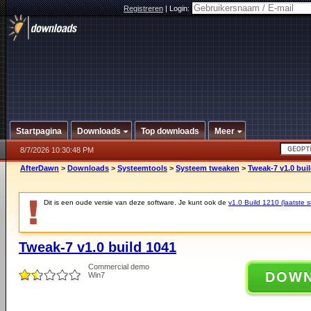
Registreren
|
Login:
Startpagina
Downloads
Top downloads
Meer
8/7/2026 10:30:48 PM
AfterDawn
>
Downloads
>
Systeemtools
>
Systeem tweaken
>
Tweak-7 v1.0 bui
Dit is een oude versie van deze software. Je kunt ook de
v1.0 Build 1210 (laatste s
Tweak-7 v1.0 build 1041
Commercial demo
DOW
Win7