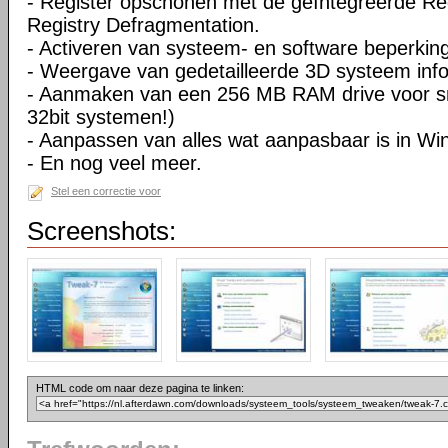
- Register opschonen met de geïntegreerde Re
Registry Defragmentation.
- Activeren van systeem- en software beperkin
- Weergave van gedetailleerde 3D systeem info
- Aanmaken van een 256 MB RAM drive voor sne
32bit systemen!)
- Aanpassen van alles wat aanpasbaar is in W
- En nog veel meer.
Stel een correctie voor
Screenshots:
HTML code om naar deze pagina te linken: