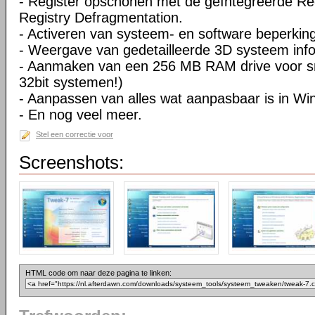
- Register opschonen met de geïntegreerde Re
Registry Defragmentation.
- Activeren van systeem- en software beperkin
- Weergave van gedetailleerde 3D systeem info
- Aanmaken van een 256 MB RAM drive voor sne
32bit systemen!)
- Aanpassen van alles wat aanpasbaar is in W
- En nog veel meer.
Stel een correctie voor
Screenshots:
HTML code om naar deze pagina te linken: