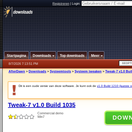
Registreren
|
Login:
Startpagina
Downloads
Top downloads
Meer
8/7/2026 7:13:51 PM
AfterDawn
>
Downloads
>
Systeemtools
>
Systeem tweaken
>
Tweak-7 v1.0 Bui
Dit is een oude versie van deze software. Je kunt ook de
v1.0 Build 1210 (laatste s
Tweak-7 v1.0 Build 1035
Commercial demo
DOW
Win7