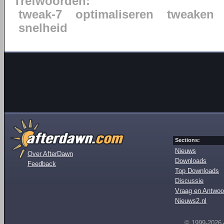
Trefwoorden:
tweak-7
optimaliseren
tweaken
snelheid
Sections:
Nieuws
Over AfterDawn
Downloads
Feedback
Top Downloads
Discussie
Vraag en Antwoo
Nieuws2.nl
© 1999-2026