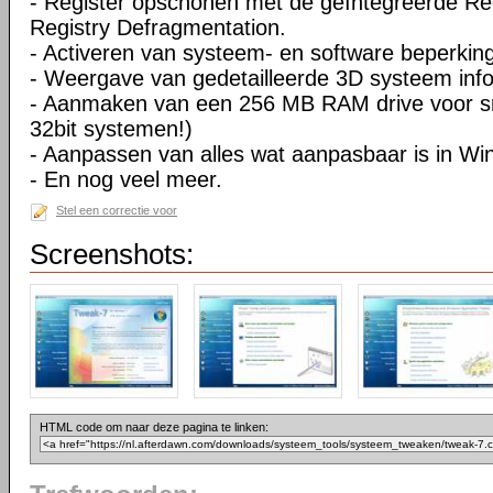
- Register opschonen met de geïntegreerde Re
Registry Defragmentation.
- Activeren van systeem- en software beperkin
- Weergave van gedetailleerde 3D systeem info
- Aanmaken van een 256 MB RAM drive voor sne
32bit systemen!)
- Aanpassen van alles wat aanpasbaar is in W
- En nog veel meer.
Stel een correctie voor
Screenshots:
HTML code om naar deze pagina te linken: