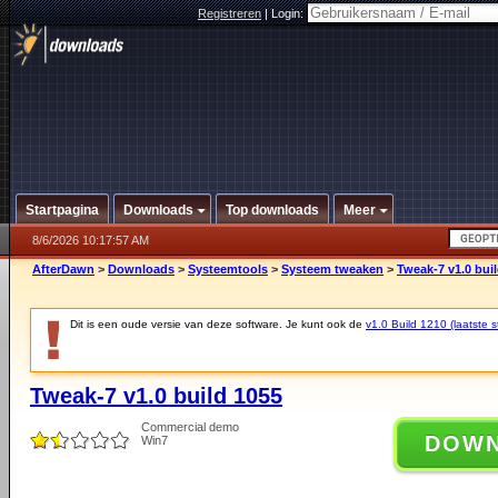
Registreren
|
Login:
Startpagina
Downloads
Top downloads
Meer
8/6/2026 10:17:57 AM
AfterDawn
>
Downloads
>
Systeemtools
>
Systeem tweaken
>
Tweak-7 v1.0 bui
Dit is een oude versie van deze software. Je kunt ook de
v1.0 Build 1210 (laatste s
Tweak-7 v1.0 build 1055
Commercial demo
DOW
Win7