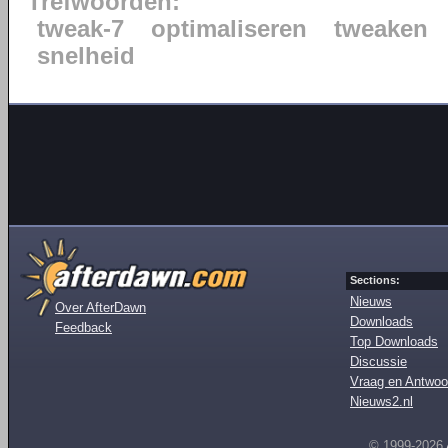
Trefwoorden:
tweak-7
optimaliseren
tweaken
snelheid
Sections:
Nieuws
Over AfterDawn
Downloads
Feedback
Top Downloads
Discussie
Vraag en Antwoo
Nieuws2.nl
© 1999-2026