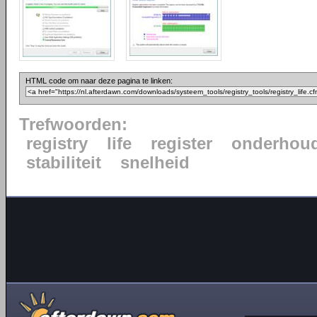
HTML code om naar deze pagina te linken:
Trefwoorden:
registry
life
register
onderhou
stabiliteit
snelheid