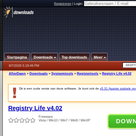
Registreren
|
Login:
Startpagina
Downloads
Top downloads
Meer
8/7/2026 5:18:49 PM
AfterDawn
>
Downloads
>
Systeemtools
>
Registertools
>
Registry Life v4.02
Dit is een oude versie van deze software. Je kunt ook de
v5.31 (laatste stabiele ver
Registry Life v4.02
Freeware
DOW
Vista / Win10 / Win7 / Win8 / WinXP