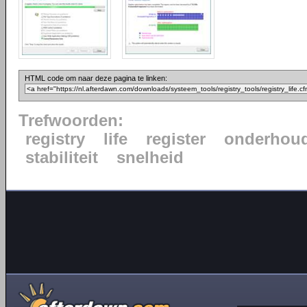
HTML code om naar deze pagina te linken:
Trefwoorden:
registry
life
register
onderhou
stabiliteit
snelheid