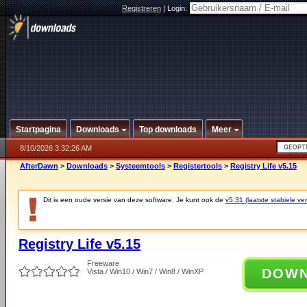
Registreren
|
Login:
Startpagina
Downloads
Top downloads
Meer
8/10/2026 3:32:26 AM
AfterDawn
>
Downloads
>
Systeemtools
>
Registertools
>
Registry Life v5.15
Dit is een oude versie van deze software. Je kunt ook de
v5.31 (laatste stabiele ver
Registry Life v5.15
Freeware
DOW
Vista / Win10 / Win7 / Win8 / WinXP