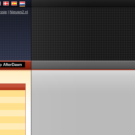
ssie
|
Nieuws2.nl