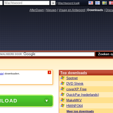
|
Wachtwoord kwijt
AfterDawn
|
Nieuws
|
Vraag en Antwoord
|
Downloads
|
Discu
Top downloads
X
sie)
downloaden.
Spotnet
DVD Shrink
coverXP Free
QuickPar (nederlands)
NLOAD
MakeMKV
HWiNFO64
Meer top downloads