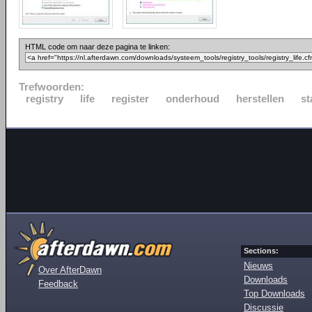
HTML code om naar deze pagina te linken:
Trefwoorden:
registry
life
register
onderhoud
herstellen
st
Sections:
Nieuws
Over AfterDawn
Downloads
Feedback
Top Downloads
Discussie