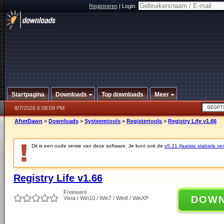
Registreren
|
Login:
Startpagina
Downloads
Top downloads
Meer
8/7/2026 6:08:09 PM
AfterDawn
>
Downloads
>
Systeemtools
>
Registertools
>
Registry Life v1.66
Dit is een oude versie van deze software. Je kunt ook de
v5.31 (laatste stabiele ver
Registry Life v1.66
Freeware
DOW
Vista / Win10 / Win7 / Win8 / WinXP