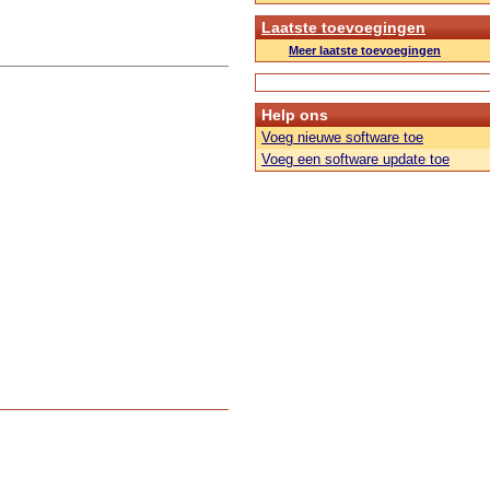
Laatste toevoegingen
Meer laatste toevoegingen
Help ons
Voeg nieuwe software toe
Voeg een software update toe