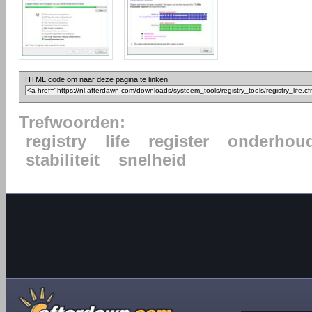
HTML code om naar deze pagina te linken:
Trefwoorden:
registry
life
register
onderhou
stabiliteit
snelheid