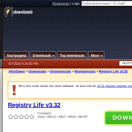
Registreren
|
Login:
Startpagina
Downloads
Top downloads
Meer
8/7/2026 4:26:50 PM
AfterDawn
>
Downloads
>
Systeemtools
>
Registertools
>
Registry Life v3.32
Dit is een oude versie van deze software. Je kunt ook de
v5.31 (laatste stabiele ver
Registry Life v3.32
Freeware
DOW
Vista / Win10 / Win7 / Win8 / WinXP