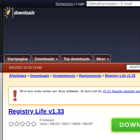
Registreren
|
Login:
Startpagina
Downloads
Top downloads
Meer
8/6/2026 10:18:19 AM
AfterDawn
>
Downloads
>
Systeemtools
>
Registertools
>
Registry Life v1.33
Dit is een oude versie van deze software. Je kunt ook de
v5.31 (laatste stabiele ver
Registry Life v1.33
Freeware
DOW
Vista / Win10 / Win7 / Win8 / WinXP