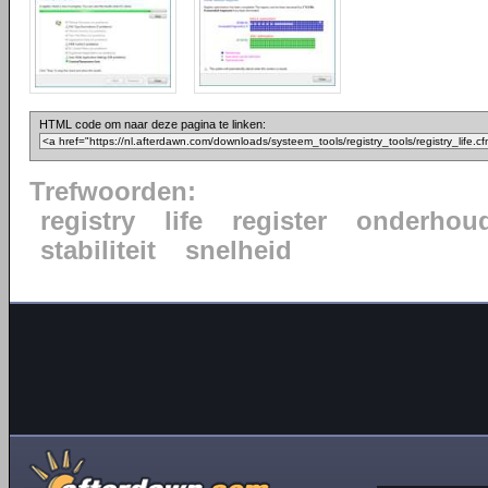
HTML code om naar deze pagina te linken:
Trefwoorden:
registry
life
register
onderhou
stabiliteit
snelheid