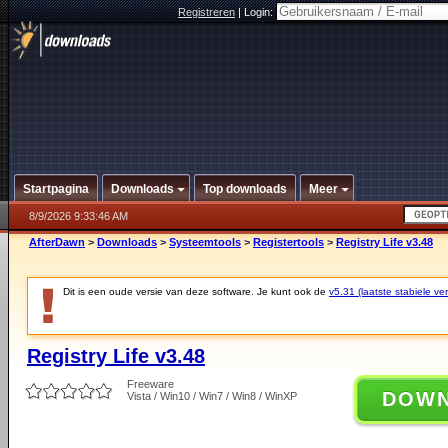
Registreren
|
Login:
Startpagina
Downloads
Top downloads
Meer
8/9/2026 9:33:46 AM
AfterDawn
>
Downloads
>
Systeemtools
>
Registertools
>
Registry Life v3.48
Dit is een oude versie van deze software. Je kunt ook de
v5.31 (laatste stabiele ver
Registry Life v3.48
Freeware
DOW
Vista / Win10 / Win7 / Win8 / WinXP