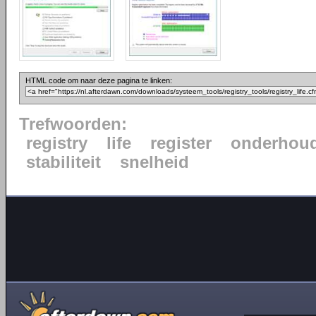
HTML code om naar deze pagina te linken:
Trefwoorden:
registry
life
register
onderhou
stabiliteit
snelheid