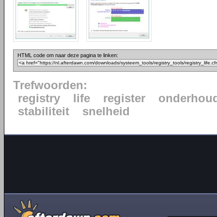
HTML code om naar deze pagina te linken:
Trefwoorden:
registry
life
register
onderhou
stabiliteit
snelheid