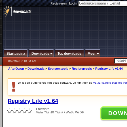
Registreren
|
Login:
Startpagina
Downloads
Top downloads
Meer
8/9/2026 7:18:34 AM
AfterDawn
>
Downloads
>
Systeemtools
>
Registertools
>
Registry Life v1.64
Dit is een oude versie van deze software. Je kunt ook de
v5.31 (laatste stabiele ver
Registry Life v1.64
Freeware
DOW
Vista / Win10 / Win7 / Win8 / WinXP